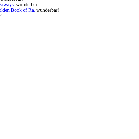
gaways.
wunderbar!
olden Book of Ra.
wunderbar!
r!