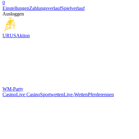
0
Einstellungen
Zahlungsverlauf
Spielverlauf
Ausloggen
URUS
Aktion
WM-Party
Casino
Live Casino
Sportwetten
Live-Wetten
Pferderennen