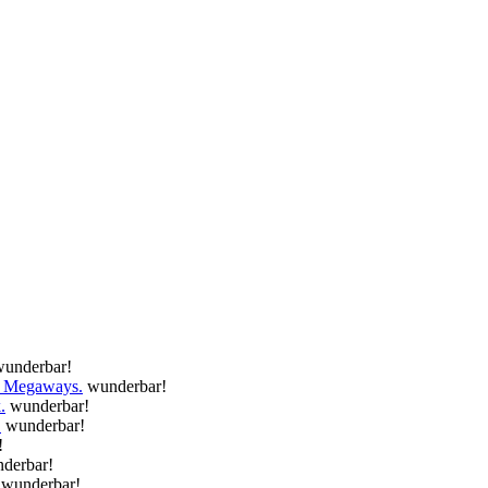
underbar!
a Megaways.
wunderbar!
.
wunderbar!
.
wunderbar!
!
derbar!
wunderbar!